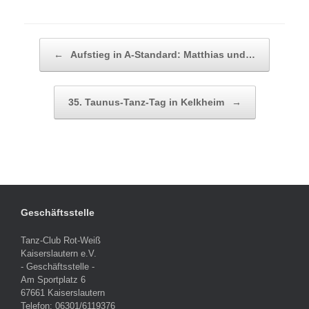
Beitragsnavigation
←
Aufstieg in A-Standard: Matthias und…
35. Taunus-Tanz-Tag in Kelkheim
→
Geschäftsstelle
Tanz-Club Rot-Weiß
Kaiserslautern e.V.
- Geschäftsstelle -
Am Sportplatz 6
67661 Kaiserslautern
Telefon: 06301/6119376