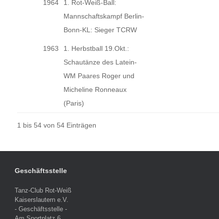
1964
1. Rot-Weiß-Ball:
Mannschaftskampf Berlin-
Bonn-KL: Sieger TCRW
1963
1. Herbstball 19.Okt.:
Schautänze des Latein-
WM Paares Roger und
Micheline Ronneaux
(Paris)
1 bis 54 von 54 Einträgen
Geschäftsstelle
Tanz-Club Rot-Weiß
Kaiserslautern e.V.
- Geschäftsstelle -
Am Sportplatz 6