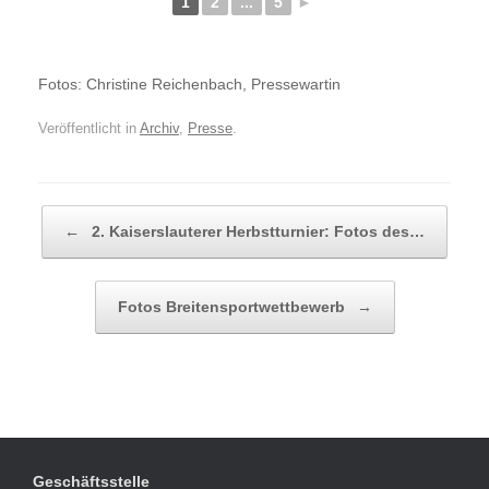
1
2
...
5
►
Fotos: Christine Reichenbach, Pressewartin
Veröffentlicht in
Archiv
,
Presse
.
Beitragsnavigation
←
2. Kaiserslauterer Herbstturnier: Fotos des…
Fotos Breitensportwettbewerb
→
Geschäftsstelle