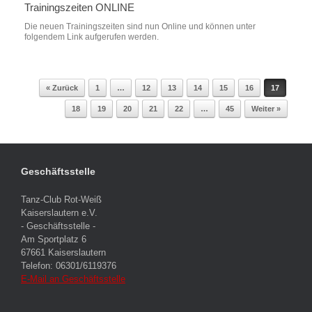
Trainingszeiten ONLINE
Die neuen Trainingszeiten sind nun Online und können unter
folgendem Link aufgerufen werden.
« Zurück
1
…
12
13
14
15
16
17
Beitragsnavigation
18
19
20
21
22
…
45
Weiter »
Geschäftsstelle
Tanz-Club Rot-Weiß
Kaiserslautern e.V.
- Geschäftsstelle -
Am Sportplatz 6
67661 Kaiserslautern
Telefon: 06301/6119376
E-Mail an Geschäftsstelle