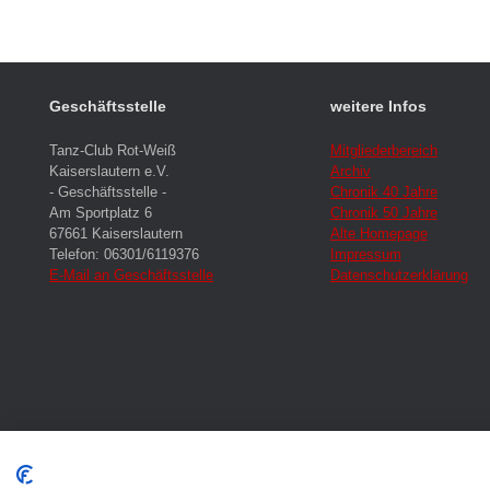
Geschäftsstelle
weitere Infos
Tanz-Club Rot-Weiß
Mitgliederbereich
Kaiserslautern e.V.
Archiv
- Geschäftsstelle -
Chronik 40 Jahre
Am Sportplatz 6
Chronik 50 Jahre
67661 Kaiserslautern
Alte Homepage
Telefon: 06301/6119376
Impressum
E-Mail an Geschäftsstelle
Datenschutzerklärung