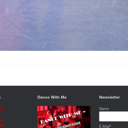
s
Dance With Me
Newsletter
ich
Name
hre
hre
E-Mail*