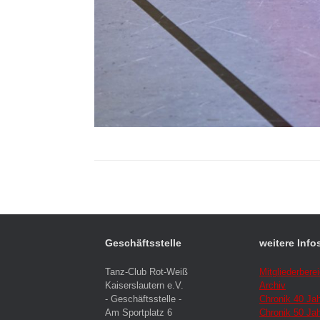
Geschäftsstelle
weitere Info
Tanz-Club Rot-Weiß
Mitgliederbere
Kaiserslautern e.V.
Archiv
- Geschäftsstelle -
Chronik 40 Ja
Am Sportplatz 6
Chronik 50 Ja