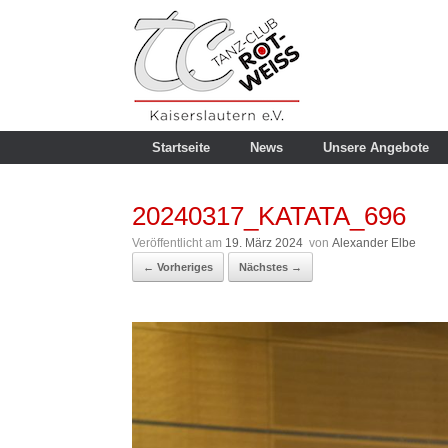
Zum
Inhalt
springen
Startseite
News
Unsere Angebote
20240317_KATATA_696
Veröffentlicht am
19. März 2024
von
Alexander Elbe
← Vorheriges
Nächstes →