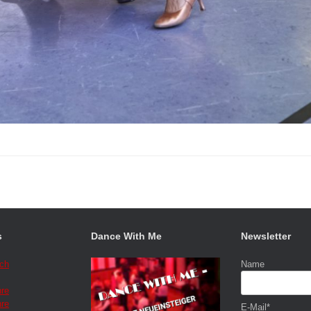
s
Dance With Me
Newsletter
ich
Name
hre
hre
E-Mail*