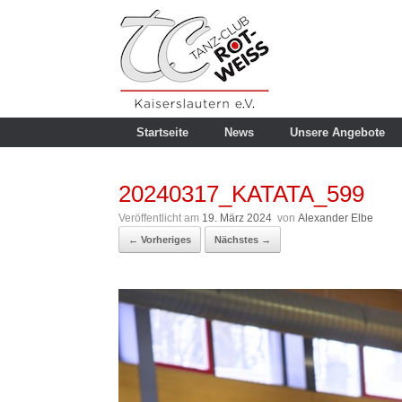
Zum
Inhalt
springen
Startseite
News
Unsere Angebote
20240317_KATATA_599
Veröffentlicht am
19. März 2024
von
Alexander Elbe
← Vorheriges
Nächstes →