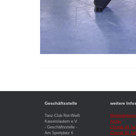
Geschäftsstelle
weitere Info
Tanz-Club Rot-Weiß
Mitgliederbere
Kaiserslautern e.V.
Archiv
- Geschäftsstelle -
Chronik 40 Ja
Am Sportplatz 6
Chronik 50 Ja