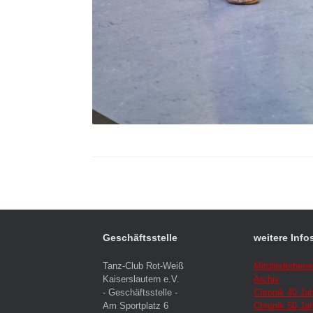
Geschäftsstelle
weitere Info
Tanz-Club Rot-Weiß
Mitgliederbere
Kaiserslautern e.V.
Archiv
- Geschäftsstelle -
Chronik 40 Ja
Am Sportplatz 6
Chronik 50 Ja