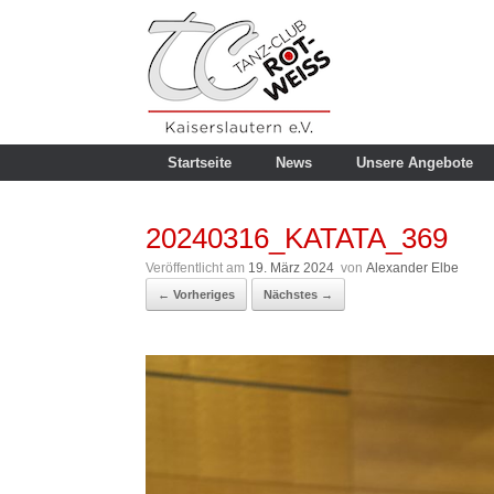
Zum
Inhalt
springen
Startseite
News
Unsere Angebote
20240316_KATATA_369
Veröffentlicht am
19. März 2024
von
Alexander Elbe
← Vorheriges
Nächstes →