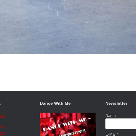
s
Dance With Me
Newsletter
ich
Name
hre
hre
E-Mail*