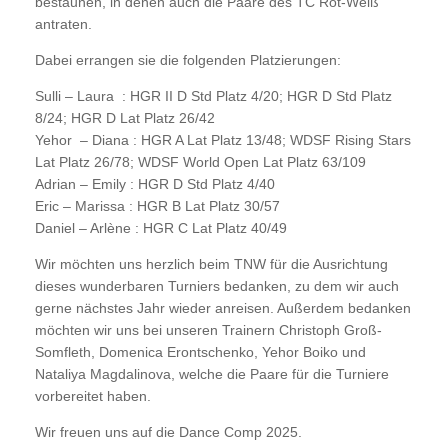
bestaunen, in denen auch die Paare des TC Rot-Weiß
antraten.
Dabei errangen sie die folgenden Platzierungen:
Sulli – Laura : HGR II D Std Platz 4/20; HGR D Std Platz
8/24; HGR D Lat Platz 26/42
Yehor – Diana : HGR A Lat Platz 13/48; WDSF Rising Stars
Lat Platz 26/78; WDSF World Open Lat Platz 63/109
Adrian – Emily : HGR D Std Platz 4/40
Eric – Marissa : HGR B Lat Platz 30/57
Daniel – Arlène : HGR C Lat Platz 40/49
Wir möchten uns herzlich beim TNW für die Ausrichtung
dieses wunderbaren Turniers bedanken, zu dem wir auch
gerne nächstes Jahr wieder anreisen. Außerdem bedanken
möchten wir uns bei unseren Trainern Christoph Groß-
Somfleth, Domenica Erontschenko, Yehor Boiko und
Nataliya Magdalinova, welche die Paare für die Turniere
vorbereitet haben.
Wir freuen uns auf die Dance Comp 2025.