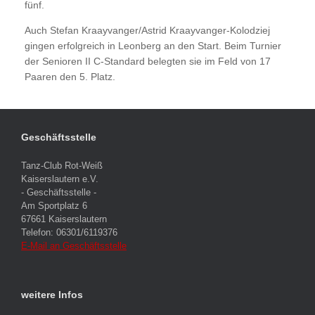
fünf.
Auch Stefan Kraayvanger/Astrid Kraayvanger-Kolodziej
gingen erfolgreich in Leonberg an den Start. Beim Turnier
der Senioren II C-Standard belegten sie im Feld von 17
Paaren den 5. Platz.
Geschäftsstelle
Tanz-Club Rot-Weiß
Kaiserslautern e.V.
- Geschäftsstelle -
Am Sportplatz 6
67661 Kaiserslautern
Telefon: 06301/6119376
E-Mail an Geschäftsstelle
weitere Infos