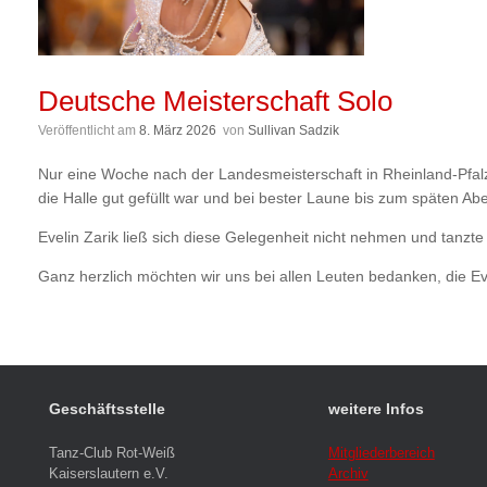
Deutsche Meisterschaft Solo
Veröffentlicht am
8. März 2026
von
Sullivan Sadzik
Nur eine Woche nach der Landesmeisterschaft in Rheinland-Pfalz 
die Halle gut gefüllt war und bei bester Laune bis zum späten Ab
Evelin Zarik ließ sich diese Gelegenheit nicht nehmen und tanzte s
Ganz herzlich möchten wir uns bei allen Leuten bedanken, die Eve
Geschäftsstelle
weitere Infos
Tanz-Club Rot-Weiß
Mitgliederbereich
Kaiserslautern e.V.
Archiv