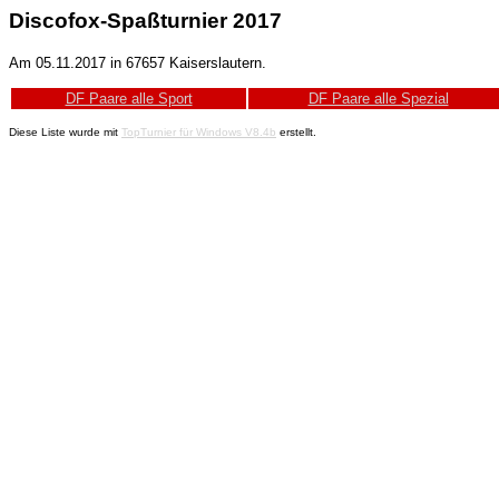
Discofox-Spaßturnier 2017
Am 05.11.2017 in 67657 Kaiserslautern.
DF Paare alle Sport
DF Paare alle Spezial
Diese Liste wurde mit
TopTurnier für Windows V8.4b
erstellt.